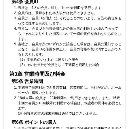
第4条 会員ID
当社は、1人の会員に対し、1つの会員IDを発行します。
会員IDは、登録された本人以外は使用できません。
会員は、会員IDを他人に知られることのないよう、自己の責任をも
って管理するものとします。
当社は、会員IDを当該会員以外の第三者が利用した場合であって
も、それにより生じた損害について一切の責任を負わないものとし
ます。
当社は、会員が次のいずれかに該当した場合は、会員に通知するこ
となく、会員IDの使用を停止し、会員の資格を取り消すことができ
るものとします。
（1）本規約のいずれかに違反した場合
（2）その他当社が会員として不適切と判断した場合
第3章 営業時間及び料金
第5条 営業時間
本施設で端末利用できる営業日、営業時間は、当社が定め、ホーム
ページに掲載いたします。
18歳未満の会員は、22時以降のご利用はできません。また、16歳
未満の会員が18時以降に利用する場合は、保護者の同伴を必要とし
ます。
(注)保護者の方の端末利用は必須ではございません。
第6条 ポイントの購入
会員が本施設を利用する際は、本施設の利用のみに使用できるポイ