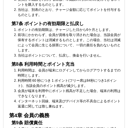
ントを購入するものとします。
当社は、別表のとおり、チャージ金額に応じてポイントを付与する
ものとします。
第7条 ポイントの有効期限と払戻し
ポイントの有効期限は、チャージした日から6ケ月とします。
前項にかかわらず、会員が資格を取り消された場合は、当該会員が
保有するポイントは消滅するものとします。この場合、当社は消滅
によって会員に生じる損害について、一切の責任を負わないものと
します。
当社はポイントについて、払戻し、換金を行いません。
第8条 利用時間とポイント充当
利用時間は、会員が端末にログインしてからログアウトするまでの
時間とします。
利用時間 60 秒につき 1 ポイント(フリー席は84秒につき1ポイン
ト)、当該会員のポイント残高が減少します。
会員が端末を利用中にポイント残高が不足した場合、端末の利用は
できなくなります。
インターネット回線、端末及びデバイス等の不具合によるポイント
返還に関しては致し兼ねます。
第4章 会員の義務
第9条 賠償責任