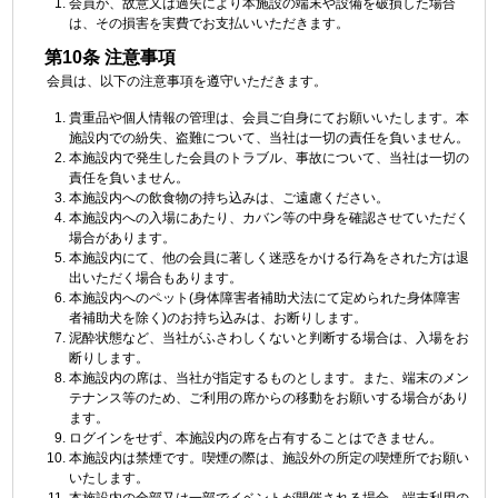
会員が、故意又は過失により本施設の端末や設備を破損した場合
は、その損害を実費でお支払いいただきます。
第10条 注意事項
会員は、以下の注意事項を遵守いただきます。
貴重品や個人情報の管理は、会員ご自身にてお願いいたします。本
施設内での紛失、盗難について、当社は一切の責任を負いません。
本施設内で発生した会員のトラブル、事故について、当社は一切の
責任を負いません。
本施設内への飲食物の持ち込みは、ご遠慮ください。
本施設内への入場にあたり、カバン等の中身を確認させていただく
場合があります。
本施設内にて、他の会員に著しく迷惑をかける行為をされた方は退
出いただく場合もあります。
本施設内へのペット(身体障害者補助犬法にて定められた身体障害
者補助犬を除く)のお持ち込みは、お断りします。
泥酔状態など、当社がふさわしくないと判断する場合は、入場をお
断りします。
本施設内の席は、当社が指定するものとします。また、端末のメン
テナンス等のため、ご利用の席からの移動をお願いする場合があり
ます。
ログインをせず、本施設内の席を占有することはできません。
本施設内は禁煙です。喫煙の際は、施設外の所定の喫煙所でお願い
いたします。