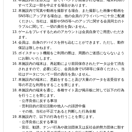
本施設内の全部又は一部でイベントが開催される場合、端末利用の
すべて又は一部を中止する場合があります。
本施設内で写真や動画を撮影する場合、また撮影した画像や動画を
SNS等にアップする場合は、他の会員のプライバシーに十分ご配慮
ください。当社は、撮影やSNS等へのアップに関する会員同士のト
ラブルに関して、一切の責任を負いません。
ゲームをプレイするためのアカウントは会員自身でご用意いただき
ます。
会員は、自身のデバイスを持ち込むことができます。ただし、動作
保証は致しかねます。
ボイスチャット機能をご利用の際は、周囲のご迷惑にならないよう
にお願いいたします。
本施設内の端末は、再起動により前回保存されたデータは全て消去
されますので、必要に応じ、会員自身でUSB等に保存ください。当
社はデータについて一切の責任を負いません。
本施設内の端末に、悪戯をすること及び大量のデータを送受信する
等の不正な利用をすることを禁じます。
本施設内の端末を通じ、各種サイト及び掲示板に対して以下の行為
を行うことを禁じます。
・公序良俗に反する事項
・営利目的の宣伝活動や他人への誹謗中傷
・その他、当社が不正であると判断した行為全般
本施設内で、以下の行為を行うことを禁じます。
・公序良俗に反する事項
・宣伝、勧誘、ナンパ行為や政治団体又は反社会的勢力団体に類す